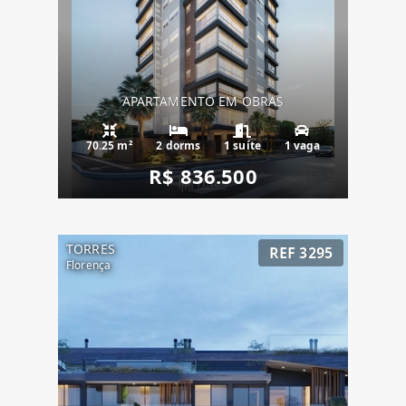
APARTAMENTO EM OBRAS
70.25 m²
2 dorms
1 suíte
1 vaga
R$ 836.500
TORRES
REF 3295
Florença