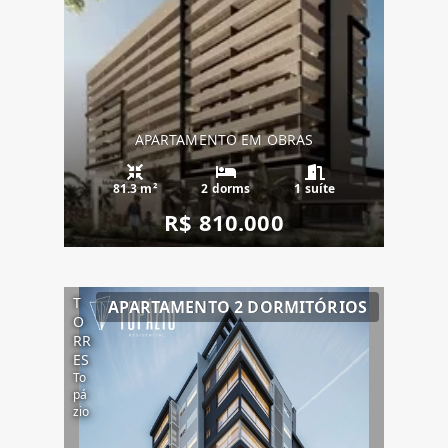
APARTAMENTO EM OBRAS
81.3 m²
2 dorms
1 suíte
R$ 810.000
T
APARTAMENTO 2 DORMITÓRIOS
O
RR
ES
To
pá
zio