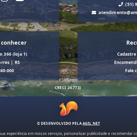
(51) 
atendimento@ama
 conhecer
Rec
m 366 (loja 1)
Cadastre
orres
|
RS
Encomende
560-000
Fale 
CRECI
24.772J
© DESENVOLVIDO PELA
AGIL.NET
ua experiência em nossos serviços, personalizar publicidade e recomendar con