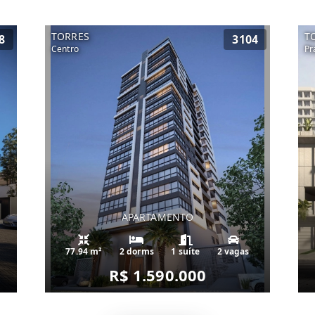
TORRES
T
8
3104
Centro
Pr
APARTAMENTO
77.94 m²
2 dorms
1 suíte
2 vagas
R$ 1.590.000