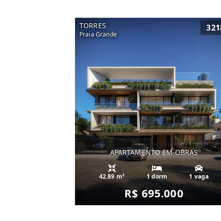
TORRES
321
Praia Grande
APARTAMENTO EM OBRAS
42.89 m²
1 dorm
1 vaga
R$ 695.000