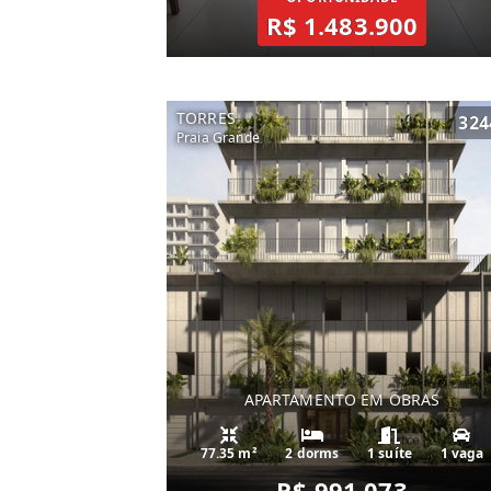
R$ 1.483.900
TORRES
324
Praia Grande
APARTAMENTO EM OBRAS
77.35 m²
2 dorms
1 suíte
1 vaga
R$ 991.073