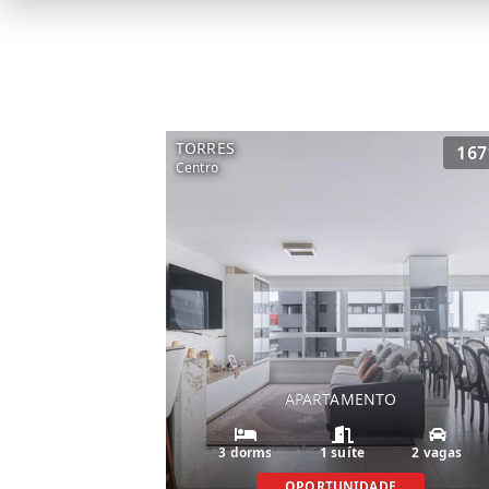
TORRES
167
Centro
APARTAMENTO
3 dorms
1 suíte
2 vagas
OPORTUNIDADE