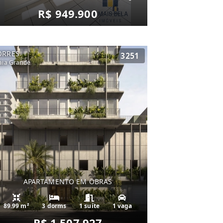
R$ 949.900
ORRES
3251
aia Grande
APARTAMENTO EM OBRAS
89.99 m²
3 dorms
1 suíte
1 vaga
R$ 1.507.927