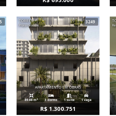
TORRES
T
5
3249
Praia Grande
Re
APARTAMENTO EM OBRAS
89.88 m²
3 dorms
1 suíte
1 vaga
R$ 1.300.751