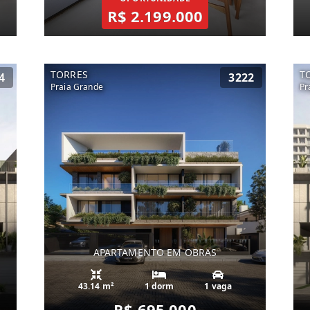
R$ 2.199.000
TORRES
T
4
3222
Praia Grande
Pr
APARTAMENTO EM OBRAS
43.14 m²
1 dorm
1 vaga
R$ 695.000