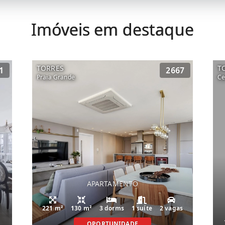
Imóveis em destaque
TORRES
T
1
2667
Praia Grande
Ce
APARTAMENTO
221 m²
130 m²
3 dorms
1 suíte
2 vagas
OPORTUNIDADE