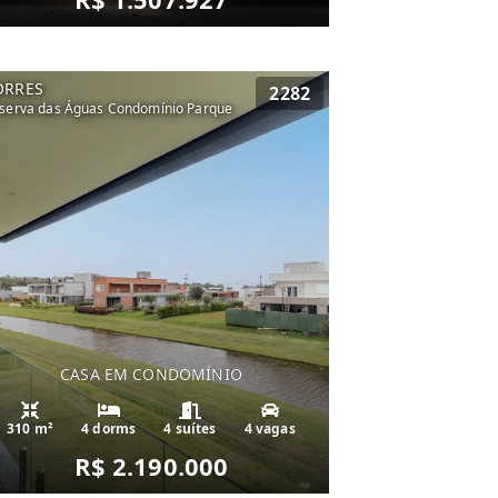
ORRES
2282
serva das Águas Condomínio Parque
CASA EM CONDOMÍNIO
310 m²
4 dorms
4 suítes
4 vagas
R$ 2.190.000