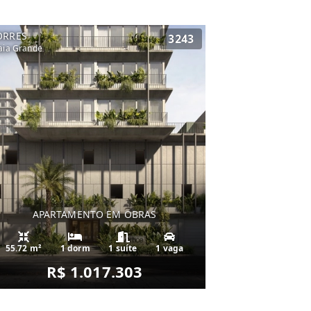
ORRES
3243
aia Grande
APARTAMENTO EM OBRAS
55.72 m²
1 dorm
1 suíte
1 vaga
R$ 1.017.303