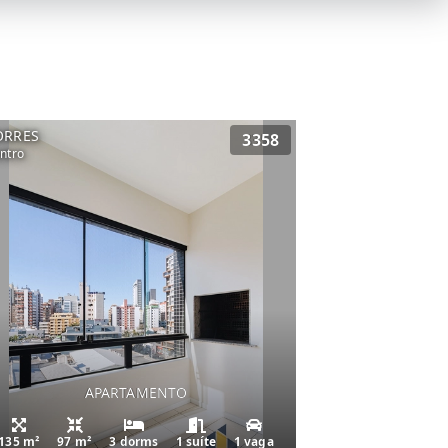
ORRES
3358
ntro
APARTAMENTO
135 m²
97 m²
3 dorms
1 suíte
1 vaga