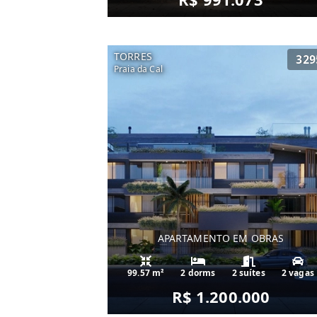
TORRES
329
Praia da Cal
APARTAMENTO EM OBRAS
99.57 m²
2 dorms
2 suítes
2 vagas
R$ 1.200.000