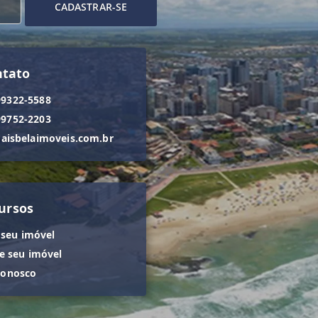
CADASTRAR-SE
ntato
99322-5588
99752-2203
isbelaimoveis.com.br
ursos
 seu imóvel
 seu imóvel
conosco