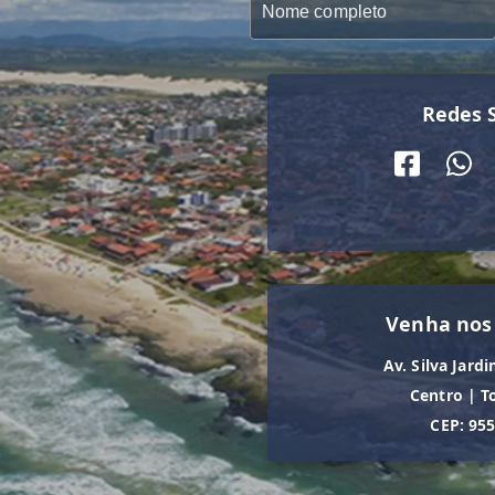
Redes S
Venha nos
Av. Silva Jardi
Centro
|
T
CEP: 95