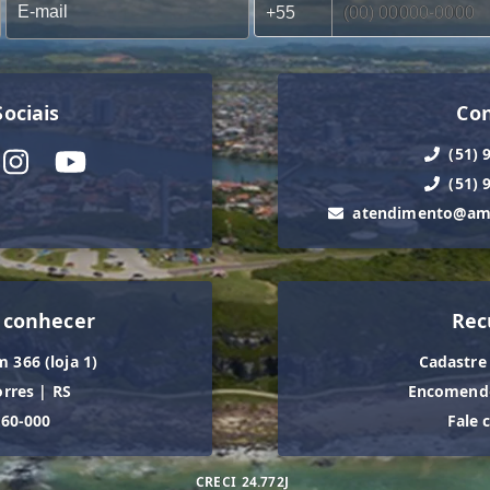
ociais
Co
(51) 
(51) 
atendimento@ama
 conhecer
Rec
m 366 (loja 1)
Cadastre
orres
|
RS
Encomende
560-000
Fale 
CRECI
24.772J