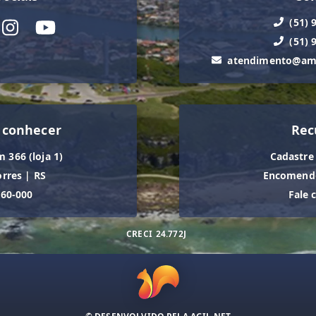
(51) 
(51) 
atendimento@ama
 conhecer
Rec
m 366 (loja 1)
Cadastre
orres
|
RS
Encomende
560-000
Fale 
CRECI
24.772J