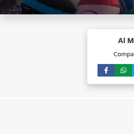
Al 
Compar