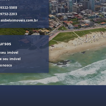
99322-5588
99752-2203
isbelaimoveis.com.br
ursos
 seu imóvel
 seu imóvel
conosco