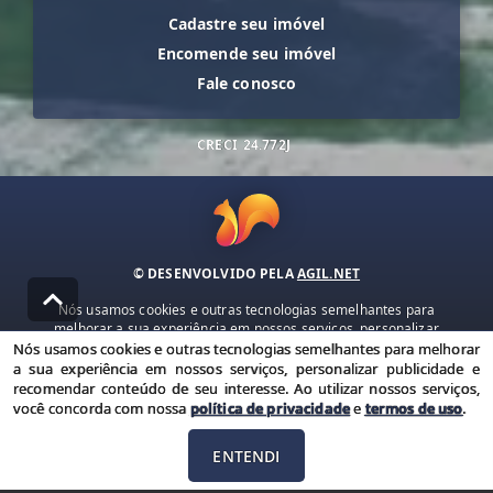
Cadastre seu imóvel
Encomende seu imóvel
Fale conosco
CRECI
24.772J
© DESENVOLVIDO PELA
AGIL.NET
Nós usamos cookies e outras tecnologias semelhantes para
melhorar a sua experiência em nossos serviços, personalizar
publicidade e recomendar conteúdo de seu interesse. Ao utilizar
Nós usamos cookies e outras tecnologias semelhantes para melhorar
nossos serviços, você concorda com nossa política de privacidade e
a sua experiência em nossos serviços, personalizar publicidade e
termos de uso.
recomendar conteúdo de seu interesse. Ao utilizar nossos serviços,
você concorda com nossa
política de privacidade
e
termos de uso
.
Política de Privacidade
Termos de uso
ENTENDI