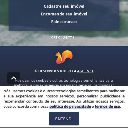
Cadastre seu imóvel
Encomende seu imóvel
Fale conosco
CRECI
24.772J
© DESENVOLVIDO PELA
AGIL.NET
Nós usamos cookies e outras tecnologias semelhantes para
melhorar a sua experiência em nossos serviços, personalizar
publicidade e recomendar conteúdo de seu interesse. Ao utilizar
Nós usamos cookies e outras tecnologias semelhantes para melhorar
nossos serviços, você concorda com nossa política de privacidade e
a sua experiência em nossos serviços, personalizar publicidade e
termos de uso.
recomendar conteúdo de seu interesse. Ao utilizar nossos serviços,
você concorda com nossa
política de privacidade
e
termos de uso
.
Política de Privacidade
Termos de uso
ENTENDI