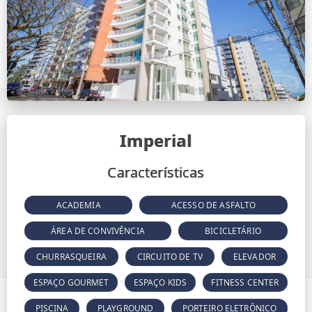
Imperial
Características
ACADEMIA
ACESSO DE ASFALTO
ÁREA DE CONVIVÊNCIA
BICICLETÁRIO
CHURRASQUEIRA
CIRCUITO DE TV
ELEVADOR
ESPAÇO GOURMET
ESPAÇO KIDS
FITNESS CENTER
PISCINA
PLAYGROUND
PORTEIRO ELETRÔNICO