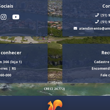
ociais
Co
(51) 
(51) 
atendimento@ama
 conhecer
Rec
m 366 (loja 1)
Cadastre
orres
|
RS
Encomende
560-000
Fale 
CRECI
24.772J