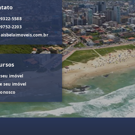
ntato
99322-5588
99752-2203
isbelaimoveis.com.br
ursos
 seu imóvel
 seu imóvel
conosco