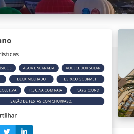
ano
ísticas
ÍSICOS
ÁGUA ENCANADA
AQUECEDOR SOLAR
DECK MOLHADO
ESPAÇO GOURMET
 COLETIVA
PISCINA COM RAIA
PLAYGROUND
SALÃO DE FESTAS COM CHURRASQ.
tilhar