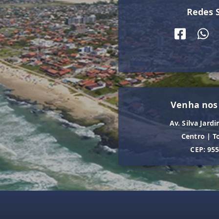
Redes S
Venha nos
Av. Silva Jardi
Centro
|
T
CEP: 95