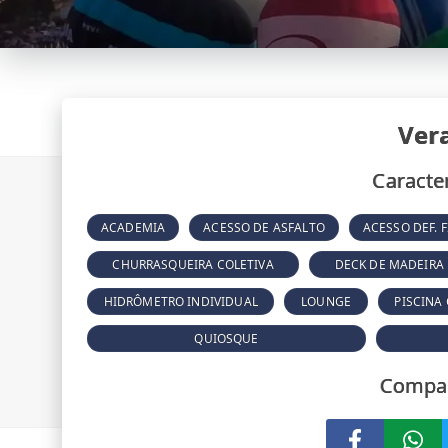
Ver
Caracter
ACADEMIA
ACESSO DE ASFALTO
ACESSO DEF. F
CHURRASQUEIRA COLETIVA
DECK DE MADEIRA
HIDRÔMETRO INDIVIDUAL
LOUNGE
PISCINA
QUIOSQUE
Compar