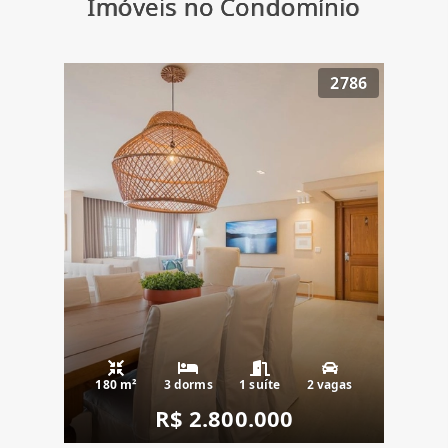
Imóveis no Condomínio
2786
180 m²
3 dorms
1 suíte
2 vagas
R$ 2.800.000