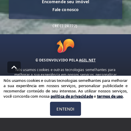
Encomende seu imóvel
Fale conosco
CRECI
24.772J
© DESENVOLVIDO PELA
AGIL.NET
Nós usamos cookies e outras tecnologias semelhantes para
melhorar a sua experiência em nossos serviços, personalizar
publicidade e recomendar conteúdo de seu interesse. Ao utilizar
Nós usamos cookies e outras tecnologias semelhantes para melhorar
nossos serviços, você concorda com nossa política de privacidade e
a sua experiência em nossos serviços, personalizar publicidade e
termos de uso.
recomendar conteúdo de seu interesse. Ao utilizar nossos serviços,
você concorda com nossa
política de privacidade
e
termos de uso
.
Política de Privacidade
Termos de uso
ENTENDI