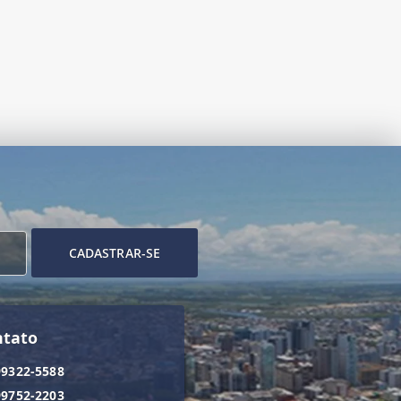
CADASTRAR-SE
ntato
99322-5588
99752-2203