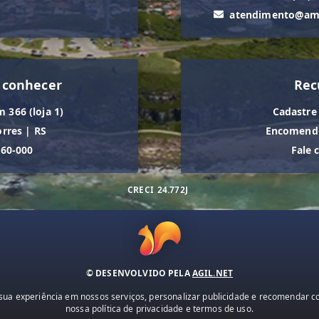
atendimento@ama
 conhecer
Rec
m 366 (loja 1)
Cadastre
orres
|
RS
Encomende
560-000
Fale 
CRECI
24.772J
© DESENVOLVIDO PELA
AGIL.NET
ua experiência em nossos serviços, personalizar publicidade e recomendar con
nossa política de privacidade e termos de uso.