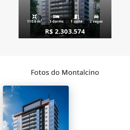
110.6 m²
3 dorms
1 suíte
2 vagas
R$ 2.303.574
Fotos do Montalcino