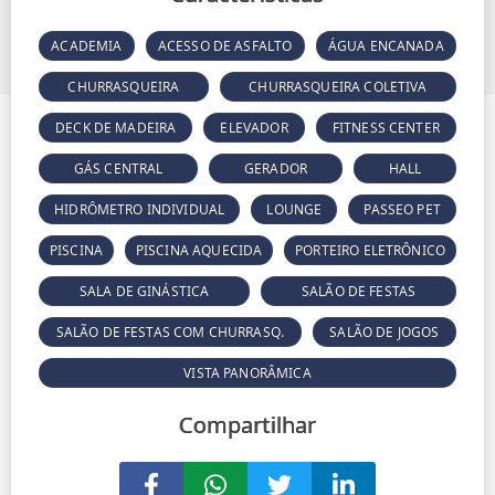
ACADEMIA
ACESSO DE ASFALTO
ÁGUA ENCANADA
CHURRASQUEIRA
CHURRASQUEIRA COLETIVA
DECK DE MADEIRA
ELEVADOR
FITNESS CENTER
GÁS CENTRAL
GERADOR
HALL
HIDRÔMETRO INDIVIDUAL
LOUNGE
PASSEO PET
PISCINA
PISCINA AQUECIDA
PORTEIRO ELETRÔNICO
SALA DE GINÁSTICA
SALÃO DE FESTAS
SALÃO DE FESTAS COM CHURRASQ.
SALÃO DE JOGOS
VISTA PANORÂMICA
Compartilhar