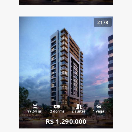
2178
97.64 m²
2 dorms
2 suítes
1 vaga
R$ 1.290.000