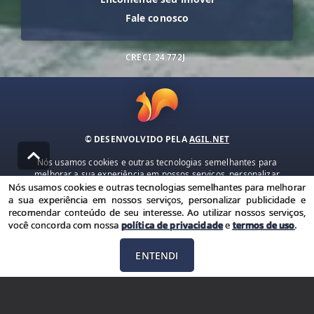
Fale conosco
CRECI
24.772J
© DESENVOLVIDO PELA
AGIL.NET
Nós usamos cookies e outras tecnologias semelhantes para
melhorar a sua experiência em nossos serviços, personalizar
publicidade e recomendar conteúdo de seu interesse. Ao utilizar
Nós usamos cookies e outras tecnologias semelhantes para melhorar
nossos serviços, você concorda com nossa política de privacidade e
a sua experiência em nossos serviços, personalizar publicidade e
termos de uso.
recomendar conteúdo de seu interesse. Ao utilizar nossos serviços,
você concorda com nossa
política de privacidade
e
termos de uso
.
Política de Privacidade
Termos de uso
ENTENDI