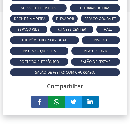
ACESSO DEF. FÍSICOS
CHURRASQUEIRA
DECK DE MADEIRA
ELEVADOR
ESPAÇO GOURMET
ESPAÇO KIDS
FITNESS CENTER
HALL
HIDRÔMETRO INDIVIDUAL
PISCINA
PISCINA AQUECIDA
PLAYGROUND
PORTEIRO ELETRÔNICO
SALÃO DE FESTAS
SALÃO DE FESTAS COM CHURRASQ.
Compartilhar