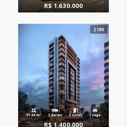
R$ 1.630.000
2180
97.64 m²
2 dorms
2 suítes
1 vaga
R$ 1.400.000