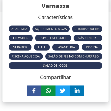
Vernazza
Características
ACADEMIA
AQUECIMENTO À GÁS
CHURRASQUEIRA
ELEVADOR
ESPAÇO GOURMET
GÁS CENTRAL
GERADOR
HALL
LAVANDERIA
PISCINA
PISCINA AQUECIDA
SALÃO DE FESTAS COM CHURRASQ.
SALÃO DE JOGOS
Compartilhar