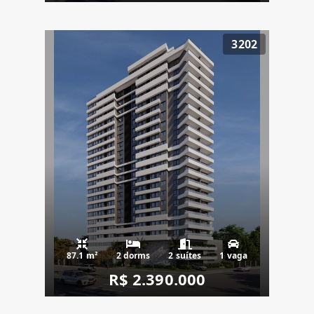
3202
87.1 m²
2 dorms
2 suítes
1 vaga
R$ 2.390.000