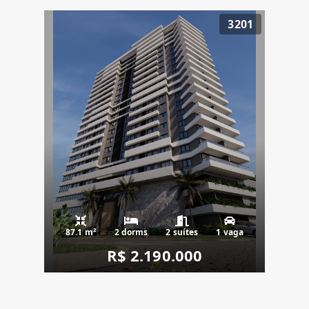
3201
87.1 m²
2 dorms
2 suítes
1 vaga
R$ 2.190.000