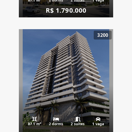
87.1 m²
2 dorms
2 suítes
1 vaga
R$ 1.790.000
3200
87.1 m²
2 dorms
2 suítes
1 vaga