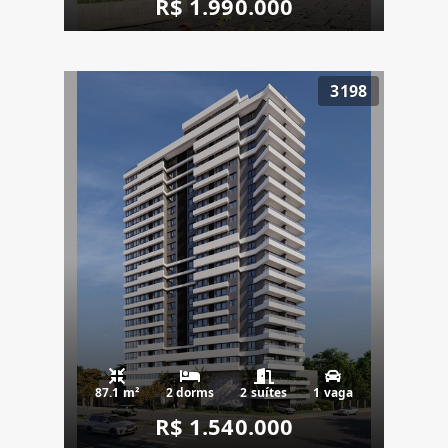
R$ 1.990.000
3198
87.1 m²
2 dorms
2 suítes
1 vaga
R$ 1.540.000