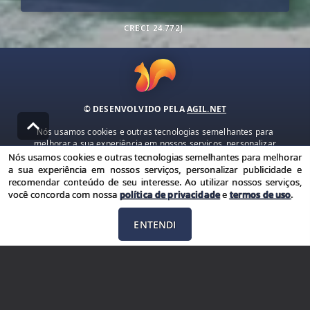
CRECI
24.772J
© DESENVOLVIDO PELA
AGIL.NET
Nós usamos cookies e outras tecnologias semelhantes para
melhorar a sua experiência em nossos serviços, personalizar
publicidade e recomendar conteúdo de seu interesse. Ao utilizar
Nós usamos cookies e outras tecnologias semelhantes para melhorar
nossos serviços, você concorda com nossa política de privacidade e
a sua experiência em nossos serviços, personalizar publicidade e
termos de uso.
recomendar conteúdo de seu interesse. Ao utilizar nossos serviços,
você concorda com nossa
política de privacidade
e
termos de uso
.
Política de Privacidade
Termos de uso
ENTENDI