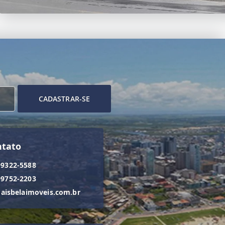
CADASTRAR-SE
ntato
99322-5588
99752-2203
isbelaimoveis.com.br