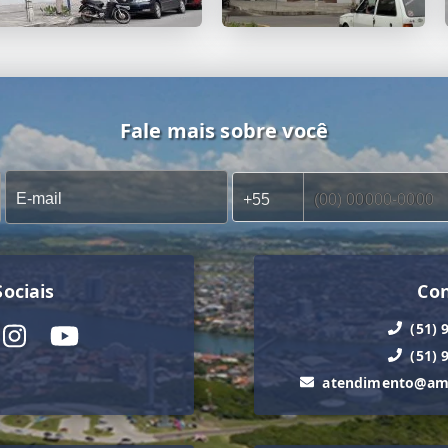
Fale mais sobre você
ociais
Co
(51) 
(51) 
atendimento@ama