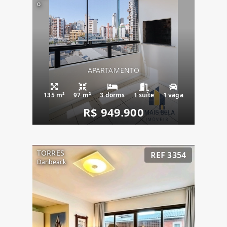
o
APARTAMENTO
135 m²
97 m²
3 dorms
1 suíte
1 vaga
R$ 949.900
TORRES
REF 3354
Danbeack