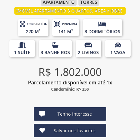
APARTAMENTO
TORRES
IMÓVEL APARTAMENTO 3 QUARTOS, ÁREA NOBRE.
CONSTRUÍDA
PRIVATIVA
220 M²
141 M²
3 DORMITÓRIOS
1 SUÍTE
3 BANHEIROS
2 LIVINGS
1 VAGA
R$ 1.802.000
Parcelamento disponível em até 1x
Condomínio: R$ 350
Tenho interesse
Salvar nos favoritos