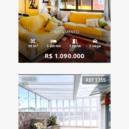
APARTAMENTO
85 m²
3 dorms
1 suíte
1 vaga
R$ 1.090.000
TORRES
REF 3355
610