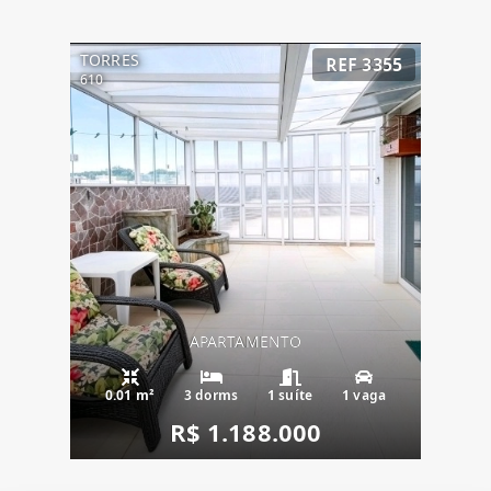
TORRES
REF 3355
610
APARTAMENTO
0.01 m²
3 dorms
1 suíte
1 vaga
R$ 1.188.000