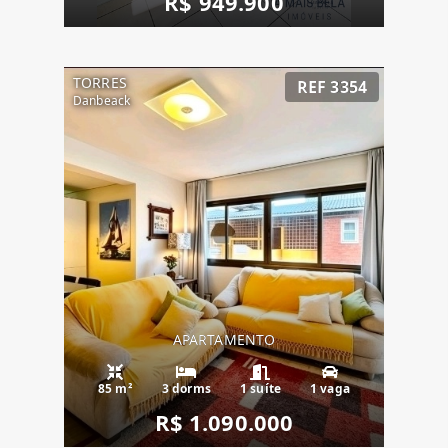
R$ 949.900
TORRES
REF 3354
Danbeack
APARTAMENTO
85 m²
3 dorms
1 suíte
1 vaga
R$ 1.090.000