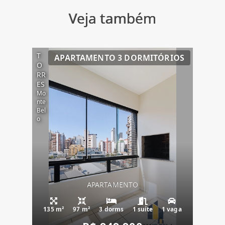
Veja também
T
APARTAMENTO 3 DORMITÓRIOS
O
RR
ES
Mo
nte
Bel
o
APARTAMENTO
135 m²
97 m²
3 dorms
1 suíte
1 vaga