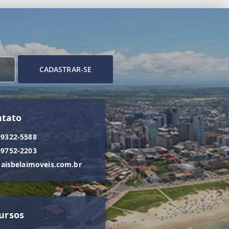
CADASTRAR-SE
ntato
99322-5588
99752-2203
isbelaimoveis.com.br
ursos