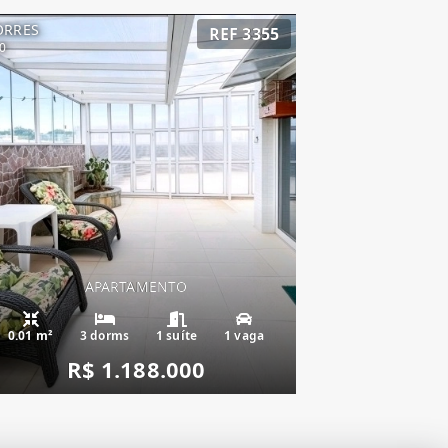
ORRES
REF 3355
0
APARTAMENTO
0.01 m²
3 dorms
1 suíte
1 vaga
R$ 1.188.000