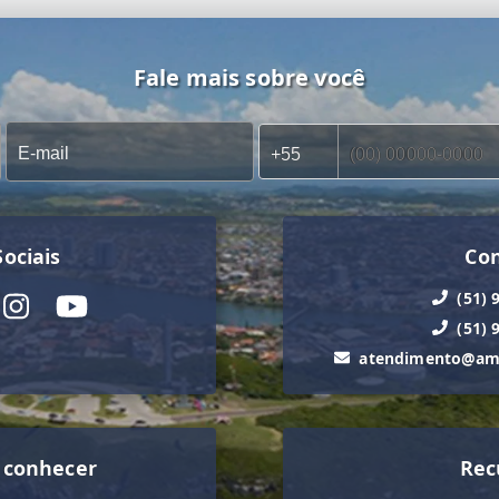
Fale mais sobre você
ociais
Co
(51) 
(51) 
atendimento@ama
 conhecer
Rec