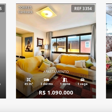
TORRES
T
S
REF 3354
Danbeack
61
APARTAMENTO
a
85 m²
3 dorms
1 suíte
1 vaga
R$ 1.090.000