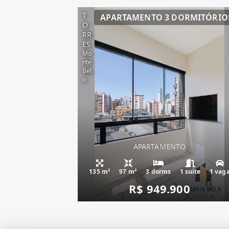
T
APARTAMENTO 3 DORMITÓRIO
O
RR
ES
Mo
nte
Bel
o
APARTAMENTO
135 m²
97 m²
3 dorms
1 suíte
1 vag
R$ 949.900