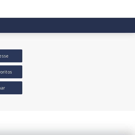
esse
oritos
har