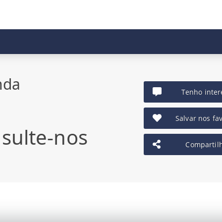
nda
Tenho inter
Salvar nos fav
sulte-nos
Compartil