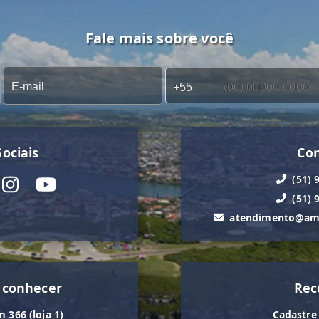
Fale mais sobre você
ociais
Co
(51) 
(51) 
atendimento@ama
 conhecer
Rec
m 366 (loja 1)
Cadastre