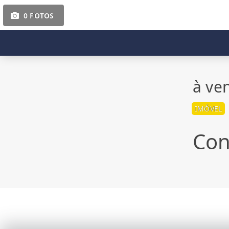
0 FOTOS
à ve
IMÓVEL
Con