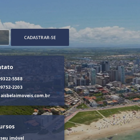
CADASTRAR-SE
ntato
99322-5588
99752-2203
isbelaimoveis.com.br
ursos
 seu imóvel