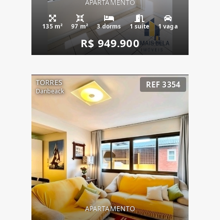
APARTAMENTO
135 m²
97 m²
3 dorms
1 suíte
1 vaga
R$ 949.900
TORRES
REF 3354
Danbeack
APARTAMENTO