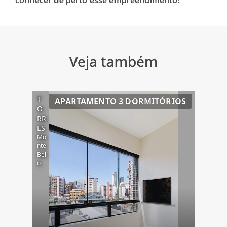
Veja também
T
APARTAMENTO 3 DORMITÓRIOS
O
RR
ES
Mo
nte
Bel
o