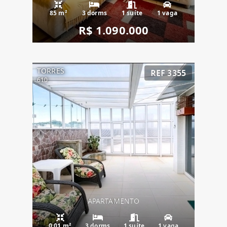
85 m²
3 dorms
1 suíte
1 vaga
R$ 1.090.000
TORRES
REF 3355
610
APARTAMENTO
0.01 m²
3 dorms
1 suíte
1 vaga