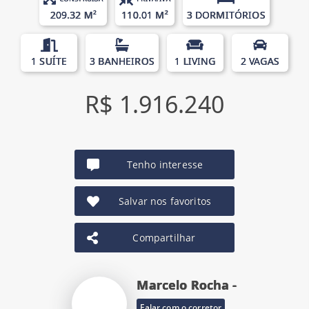
209.32 M²
110.01 M²
3 DORMITÓRIOS
1 SUÍTE
3 BANHEIROS
1 LIVING
2 VAGAS
R$ 1.916.240
Tenho interesse
Salvar nos favoritos
Compartilhar
Marcelo Rocha -
Falar com o corretor