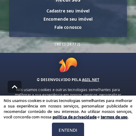
Cadastre seu imóvel
Encomende seu imóvel
Fale conosco
CRECI
24.772J
© DESENVOLVIDO PELA
AGIL.NET
Nós usamos cookies e outras tecnologias semelhantes para
melhorar a sua experiência em nossos serviços, personalizar
publicidade e recomendar conteúdo de seu interesse. Ao utilizar
Nós usamos cookies e outras tecnologias semelhantes para melhorar
nossos serviços, você concorda com nossa política de privacidade e
a sua experiência em nossos serviços, personalizar publicidade e
termos de uso.
recomendar conteúdo de seu interesse. Ao utilizar nossos serviços,
você concorda com nossa
política de privacidade
e
termos de uso
.
Política de Privacidade
Termos de uso
ENTENDI