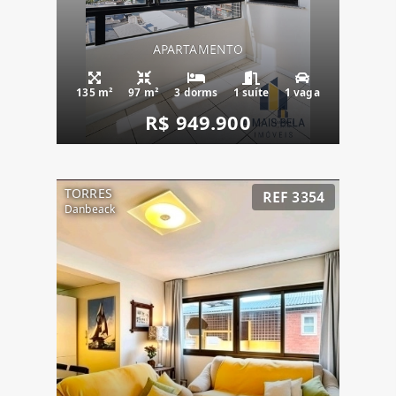
APARTAMENTO
135 m²
97 m²
3 dorms
1 suíte
1 vaga
R$ 949.900
TORRES
REF 3354
Danbeack