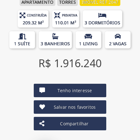
APARTAMENTO
TORRES
IMÓVEL REF 2047
CONSTRUÍDA
PRIVATIVA
209.32 M²
110.01 M²
3 DORMITÓRIOS
1 SUÍTE
3 BANHEIROS
1 LIVING
2 VAGAS
R$ 1.916.240
Tenho interesse
Salvar nos favoritos
Compartilhar