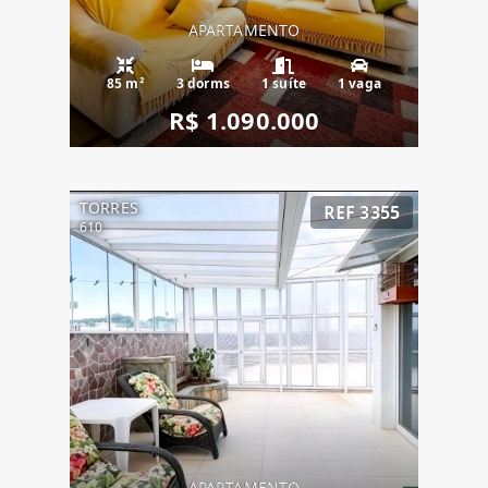
APARTAMENTO
85 m²
3 dorms
1 suíte
1 vaga
R$ 1.090.000
TORRES
REF 3355
610
APARTAMENTO