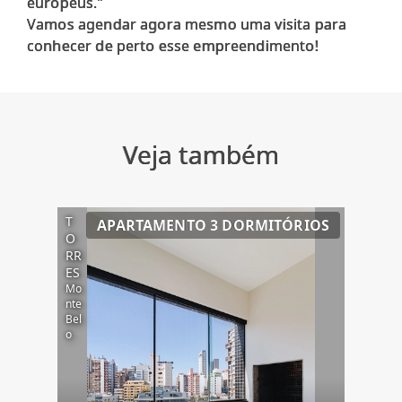
europeus."
Vamos agendar agora mesmo uma visita para
Veja também
T
APARTAMENTO 3 DORMITÓRIOS
O
RR
ES
Mo
nte
Bel
o