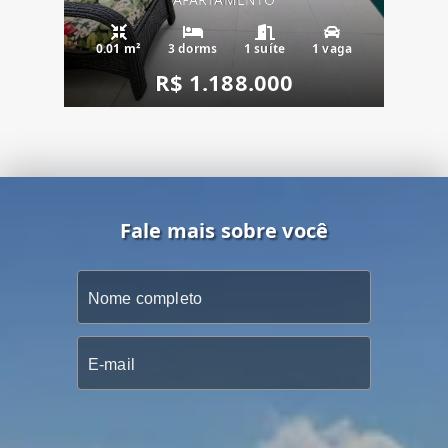
0.01 m²
3 dorms
1 suíte
1 vaga
R$ 1.188.000
Fale mais sobre você