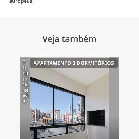
Veja também
T
APARTAMENTO 3 DORMITÓRIOS
O
RR
ES
Mo
nte
Bel
o