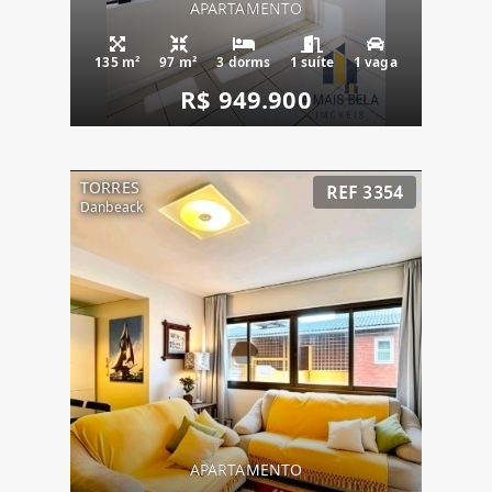
APARTAMENTO
135 m²
97 m²
3 dorms
1 suíte
1 vaga
R$ 949.900
TORRES
REF 3354
Danbeack
APARTAMENTO