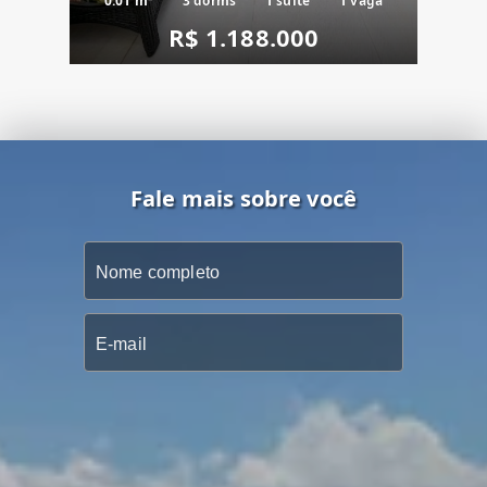
0.01 m²
3 dorms
1 suíte
1 vaga
R$ 1.188.000
Fale mais sobre você