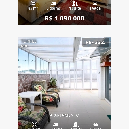
85 m²
3 dorms
1 suíte
1 vaga
R$ 1.090.000
TORRES
REF 3355
610
APARTAMENTO