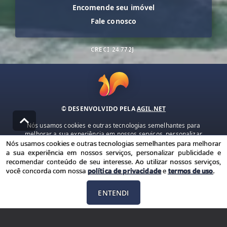
Encomende seu imóvel
Fale conosco
CRECI
24.772J
© DESENVOLVIDO PELA
AGIL.NET
Nós usamos cookies e outras tecnologias semelhantes para
melhorar a sua experiência em nossos serviços, personalizar
publicidade e recomendar conteúdo de seu interesse. Ao utilizar
Nós usamos cookies e outras tecnologias semelhantes para melhorar
nossos serviços, você concorda com nossa política de privacidade e
a sua experiência em nossos serviços, personalizar publicidade e
termos de uso.
recomendar conteúdo de seu interesse. Ao utilizar nossos serviços,
você concorda com nossa
política de privacidade
e
termos de uso
.
Política de Privacidade
Termos de uso
ENTENDI