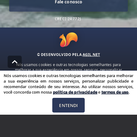
Fale conosco
CRECI
24.772J
© DESENVOLVIDO PELA
AGIL.NET
Nós usamos cookies e outras tecnologias semelhantes para
melhorar a sua experiência em nossos serviços, personalizar
publicidade e recomendar conteúdo de seu interesse. Ao utilizar
Nós usamos cookies e outras tecnologias semelhantes para melhorar
nossos serviços, você concorda com nossa política de privacidade e
a sua experiência em nossos serviços, personalizar publicidade e
termos de uso.
recomendar conteúdo de seu interesse. Ao utilizar nossos serviços,
você concorda com nossa
política de privacidade
e
termos de uso
.
Política de Privacidade
Termos de uso
ENTENDI