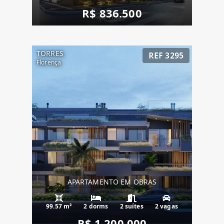
R$ 836.500
TORRES
REF 3295
Florença
APARTAMENTO EM OBRAS
99.57 m²
2 dorms
2 suítes
2 vagas
R$ 1.200.000