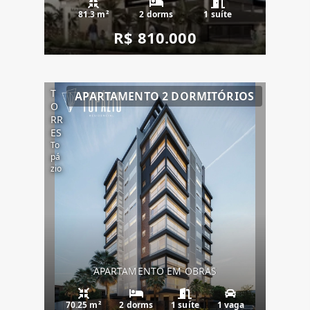
81.3 m²
2 dorms
1 suíte
R$ 810.000
T
APARTAMENTO 2 DORMITÓRIOS
O
RR
ES
To
pá
zio
APARTAMENTO EM OBRAS
70.25 m²
2 dorms
1 suíte
1 vaga