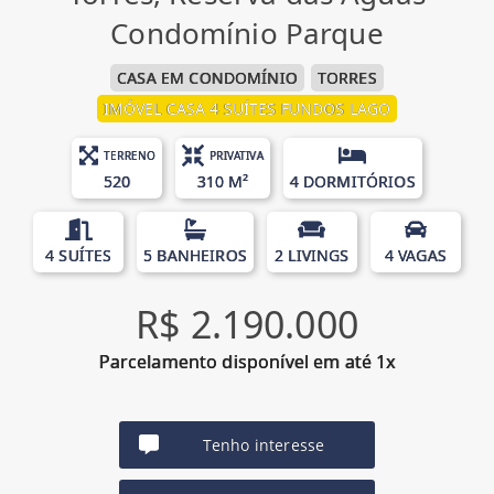
Condomínio Parque
CASA EM CONDOMÍNIO
TORRES
IMÓVEL CASA 4 SUÍTES FUNDOS LAGO
TERRENO
PRIVATIVA
520
310 M²
4 DORMITÓRIOS
4 SUÍTES
5 BANHEIROS
2 LIVINGS
4 VAGAS
R$ 2.190.000
Parcelamento disponível em até 1x
Tenho interesse