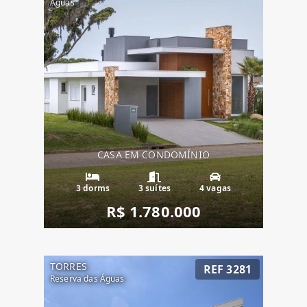
Águas
CASA EM CONDOMÍNIO
3 dorms
3 suítes
4 vagas
R$ 1.780.000
TORRES
REF 3281
Reserva das Águas