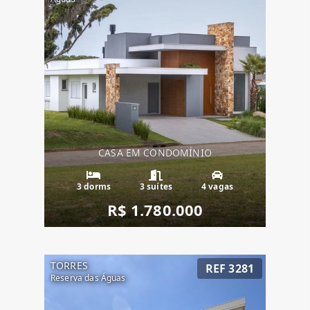
CASA EM CONDOMÍNIO
3 dorms
3 suítes
4 vagas
R$ 1.780.000
TORRES
REF 3281
Reserva das Águas