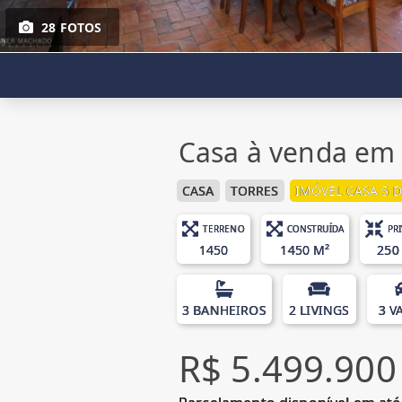
28 FOTOS
Casa à venda em 
CASA
TORRES
IMÓVEL CASA 5 
TERRENO
CONSTRUÍDA
PR
1450
1450 M²
250
3 BANHEIROS
2 LIVINGS
3 V
R$ 5.499.900