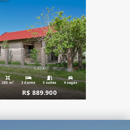
CASA
280 m²
3 dorms
3 suítes
4 vagas
R$ 889.900