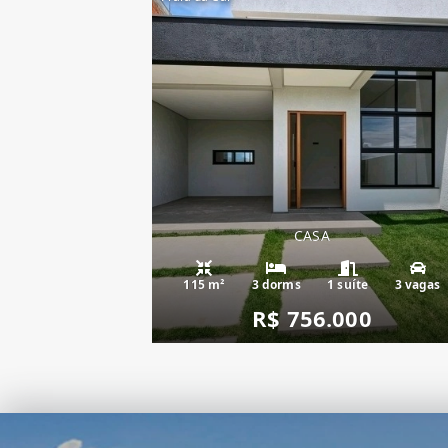
CASA
115 m²
3 dorms
1 suíte
3 vagas
R$ 756.000