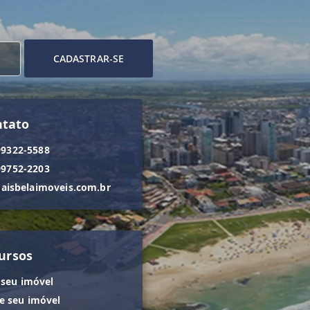
CADASTRAR-SE
ntato
99322-5588
99752-2203
isbelaimoveis.com.br
ursos
 seu imóvel
 seu imóvel