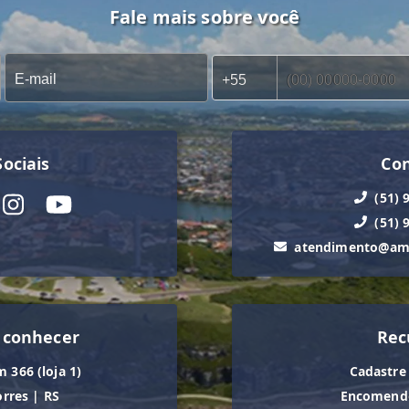
Fale mais sobre você
ociais
Co
(51) 
(51) 
atendimento@ama
 conhecer
Rec
m 366 (loja 1)
Cadastre
orres
|
RS
Encomende