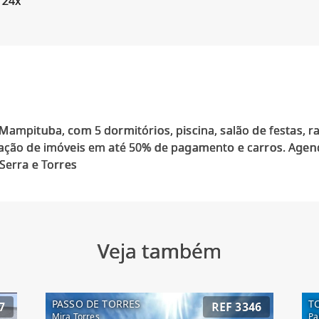
 24x
Mampituba, com 5 dormitórios, piscina, salão de festas, 
dação de imóveis em até 50% de pagamento e carros. Agend
Veja também
PASSO DE TORRES
T
7
REF 3346
Mira Torres
Pa