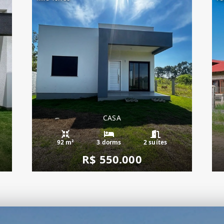
CASA
92 m²
3 dorms
2 suítes
R$ 550.000