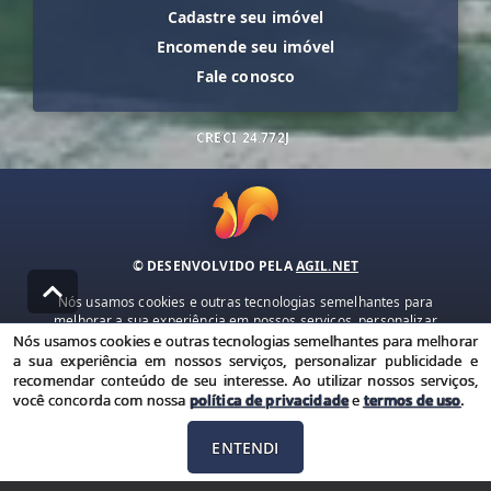
Cadastre seu imóvel
Encomende seu imóvel
Fale conosco
CRECI
24.772J
© DESENVOLVIDO PELA
AGIL.NET
Nós usamos cookies e outras tecnologias semelhantes para
melhorar a sua experiência em nossos serviços, personalizar
publicidade e recomendar conteúdo de seu interesse. Ao utilizar
Nós usamos cookies e outras tecnologias semelhantes para melhorar
nossos serviços, você concorda com nossa política de privacidade e
a sua experiência em nossos serviços, personalizar publicidade e
termos de uso.
recomendar conteúdo de seu interesse. Ao utilizar nossos serviços,
você concorda com nossa
política de privacidade
e
termos de uso
.
Política de Privacidade
Termos de uso
ENTENDI