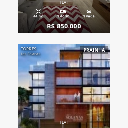
FLAT
44 m²
1 dorm
1 vaga
R$ 850.000
TORRES
PRAINHA
Las Solanas
FLAT