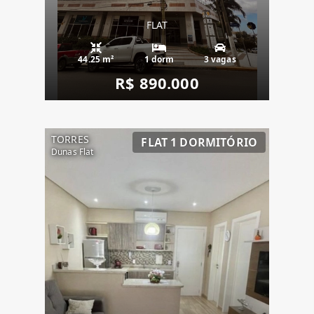
FLAT
44.25 m²
1 dorm
3 vagas
R$ 890.000
TORRES
FLAT 1 DORMITÓRIO
Dunas Flat