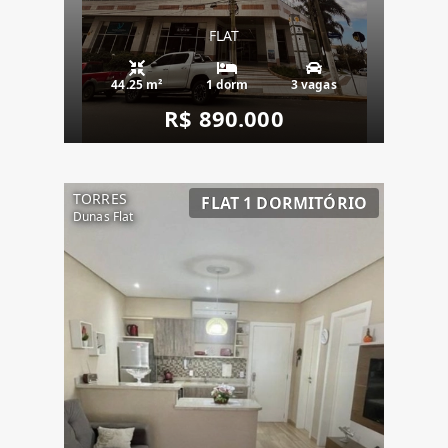
FLAT
44.25 m²
1 dorm
3 vagas
R$ 890.000
TORRES
FLAT 1 DORMITÓRIO
Dunas Flat