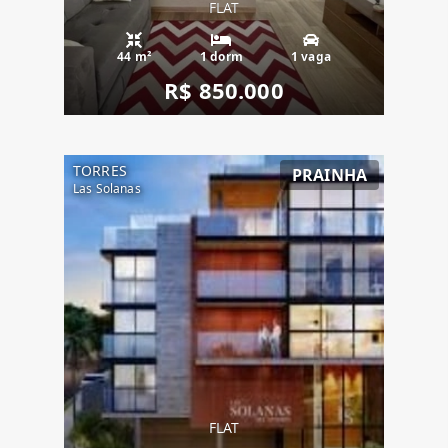
FLAT
44 m²
1 dorm
1 vaga
R$ 850.000
TORRES
PRAINHA
Las Solanas
FLAT