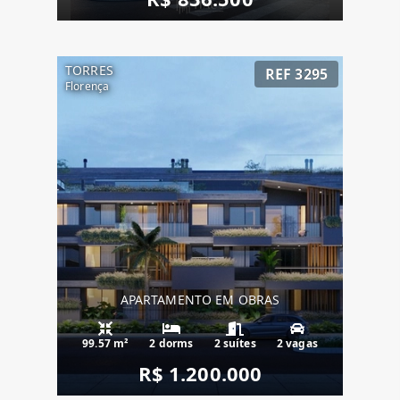
TORRES
REF 3295
Florença
APARTAMENTO EM OBRAS
99.57 m²
2 dorms
2 suítes
2 vagas
R$ 1.200.000