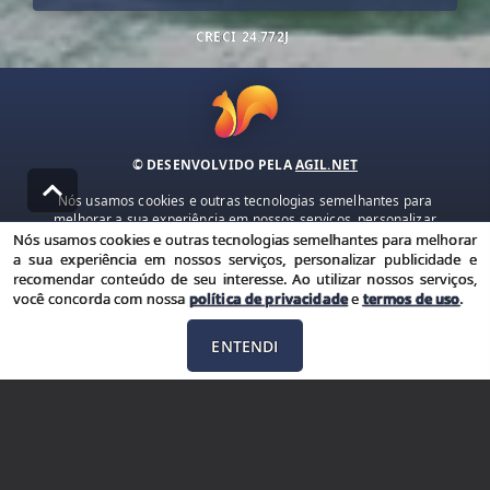
CRECI
24.772J
© DESENVOLVIDO PELA
AGIL.NET
Nós usamos cookies e outras tecnologias semelhantes para
melhorar a sua experiência em nossos serviços, personalizar
publicidade e recomendar conteúdo de seu interesse. Ao utilizar
Nós usamos cookies e outras tecnologias semelhantes para melhorar
nossos serviços, você concorda com nossa política de privacidade e
a sua experiência em nossos serviços, personalizar publicidade e
termos de uso.
recomendar conteúdo de seu interesse. Ao utilizar nossos serviços,
você concorda com nossa
política de privacidade
e
termos de uso
.
Política de Privacidade
Termos de uso
ENTENDI