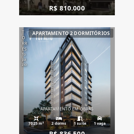
R$ 810.000
T
APARTAMENTO 2 DORMITÓRIOS
O
RR
ES
To
pá
zio
APARTAMENTO EM OBRAS
70.25 m²
2 dorms
1 suíte
1 vaga
R$ 836.500