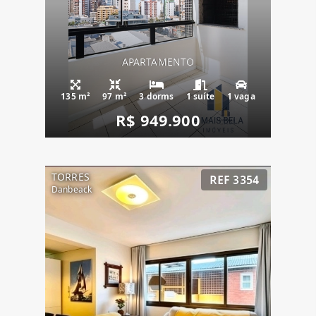
APARTAMENTO
135 m²
97 m²
3 dorms
1 suíte
1 vaga
R$ 949.900
TORRES
REF 3354
Danbeack