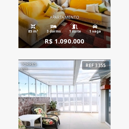
APARTAMENTO
85 m²
3 dorms
1 suíte
1 vaga
R$ 1.090.000
TORRES
REF 3355
610