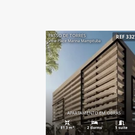
PASSO DE TORRES
REF 332
View Place Marina Mampituba
APARTAMENTO EM OBRAS
81.3 m²
2 dorms
1 suíte