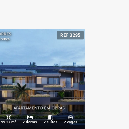
ORRES
REF 3295
orença
APARTAMENTO EM OBRAS
99.57 m²
2 dorms
2 suítes
2 vagas