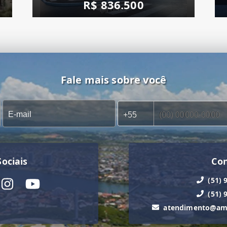
R$ 836.500
Fale mais sobre você
ociais
Co
(51) 
(51) 
atendimento@ama