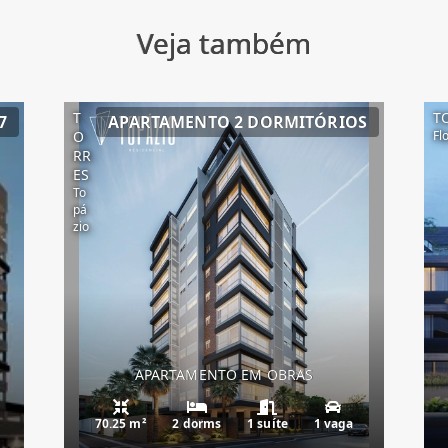
Veja também
T
T
7
APARTAMENTO 2 DORMITÓRIOS
O
Fl
RR
ES
To
pá
zio
APARTAMENTO EM OBRAS
70.25 m²
2 dorms
1 suíte
1 vaga