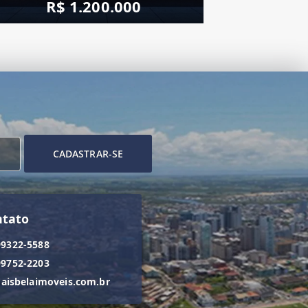
R$ 1.200.000
CADASTRAR-SE
ntato
99322-5588
99752-2203
isbelaimoveis.com.br