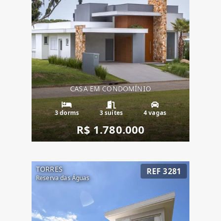
CASA EM CONDOMÍNIO
3 dorms
3 suítes
4 vagas
R$ 1.780.000
TORRES
REF 3281
Reserva das Águas