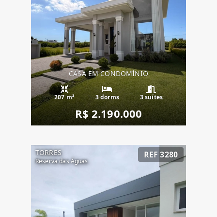
CASA EM CONDOMÍNIO
207 m²
3 dorms
3 suítes
R$ 2.190.000
TORRES
REF 3280
Reserva das Águas