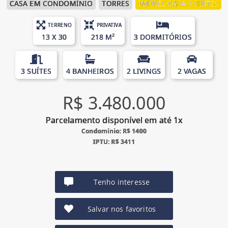
CASA EM CONDOMÍNIO
TORRES
IMÓVEL CASA 3 SUÍTES
TERRENO
PRIVATIVA
13 X 30
218 M²
3 DORMITÓRIOS
3 SUÍTES
4 BANHEIROS
2 LIVINGS
2 VAGAS
R$ 3.480.000
Parcelamento disponível em até 1x
Condomínio: R$ 1400
IPTU: R$ 3411
Tenho interesse
Salvar nos favoritos