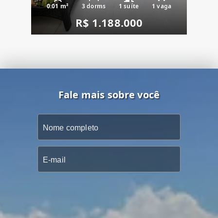
0.01 m²
3 dorms
1 suíte
1 vaga
R$ 1.188.000
Fale mais sobre você