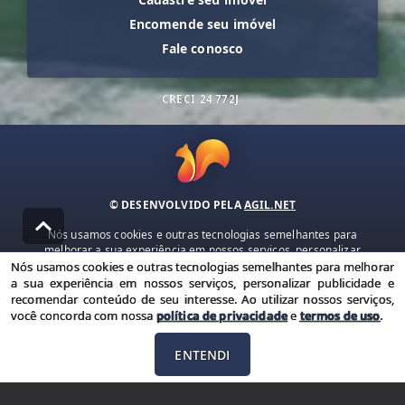
Encomende seu imóvel
Fale conosco
CRECI
24.772J
© DESENVOLVIDO PELA
AGIL.NET
Nós usamos cookies e outras tecnologias semelhantes para
melhorar a sua experiência em nossos serviços, personalizar
publicidade e recomendar conteúdo de seu interesse. Ao utilizar
Nós usamos cookies e outras tecnologias semelhantes para melhorar
nossos serviços, você concorda com nossa política de privacidade e
a sua experiência em nossos serviços, personalizar publicidade e
termos de uso.
recomendar conteúdo de seu interesse. Ao utilizar nossos serviços,
você concorda com nossa
política de privacidade
e
termos de uso
.
Política de Privacidade
Termos de uso
ENTENDI