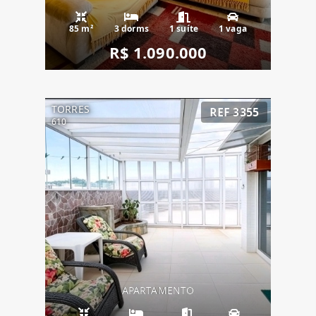
85 m²
3 dorms
1 suíte
1 vaga
R$ 1.090.000
TORRES
REF 3355
610
APARTAMENTO