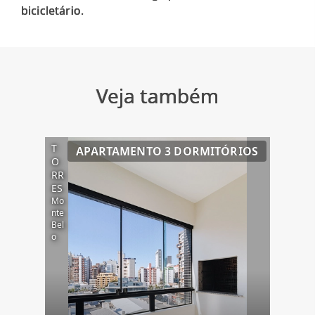
Veja também
T
APARTAMENTO 3 DORMITÓRIOS
O
RR
ES
Mo
nte
Bel
o