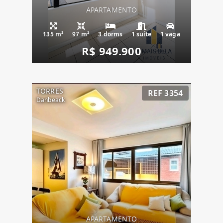
APARTAMENTO
135 m²
97 m²
3 dorms
1 suíte
1 vaga
R$ 949.900
TORRES
REF 3354
Danbeack
APARTAMENTO