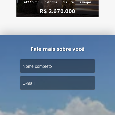
247.13 m²
3 dorms
1 suíte
2 vagas
R$ 2.670.000
Fale mais sobre você