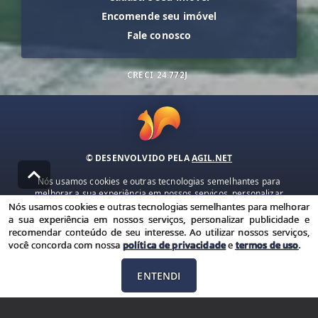
Encomende seu imóvel
Fale conosco
CRECI
24.772J
© DESENVOLVIDO PELA
AGIL.NET
Nós usamos cookies e outras tecnologias semelhantes para
melhorar a sua experiência em nossos serviços, personalizar
publicidade e recomendar conteúdo de seu interesse. Ao utilizar
Nós usamos cookies e outras tecnologias semelhantes para melhorar
nossos serviços, você concorda com nossa política de privacidade e
a sua experiência em nossos serviços, personalizar publicidade e
termos de uso.
recomendar conteúdo de seu interesse. Ao utilizar nossos serviços,
você concorda com nossa
política de privacidade
e
termos de uso
.
Política de Privacidade
Termos de uso
ENTENDI