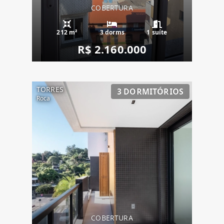
COBERTURA
212 m²
3 dorms
1 suíte
R$ 2.160.000
TORRES
3 DORMITÓRIOS
Roca
COBERTURA