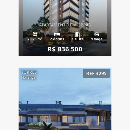
APARTAMENTO EM OBRAS
70.25 m²
2 dorms
1 suíte
1 vaga
R$ 836.500
TORRES
REF 3295
Florença