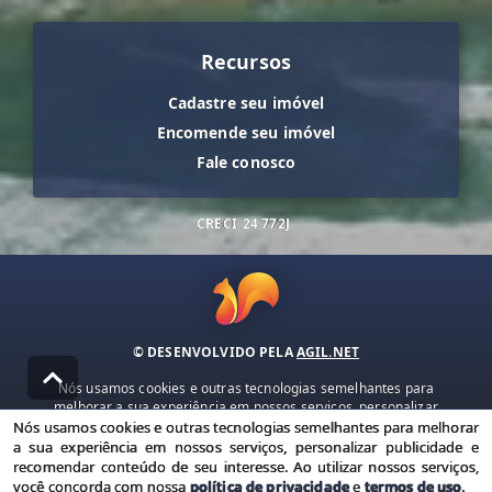
Recursos
Cadastre seu imóvel
Encomende seu imóvel
Fale conosco
CRECI
24.772J
© DESENVOLVIDO PELA
AGIL.NET
Nós usamos cookies e outras tecnologias semelhantes para
melhorar a sua experiência em nossos serviços, personalizar
publicidade e recomendar conteúdo de seu interesse. Ao utilizar
Nós usamos cookies e outras tecnologias semelhantes para melhorar
nossos serviços, você concorda com nossa política de privacidade e
a sua experiência em nossos serviços, personalizar publicidade e
termos de uso.
recomendar conteúdo de seu interesse. Ao utilizar nossos serviços,
você concorda com nossa
política de privacidade
e
termos de uso
.