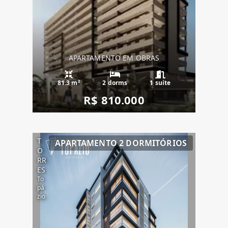
APARTAMENTO EM OBRAS
81.3 m²
2 dorms
1 suíte
R$ 810.000
T
APARTAMENTO 2 DORMITÓRIOS
O
RR
ES
To
pá
zio