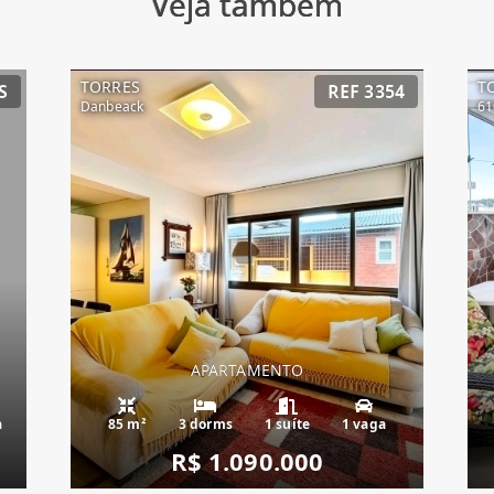
Veja também
TORRES
T
S
REF 3354
Danbeack
61
APARTAMENTO
a
85 m²
3 dorms
1 suíte
1 vaga
R$ 1.090.000