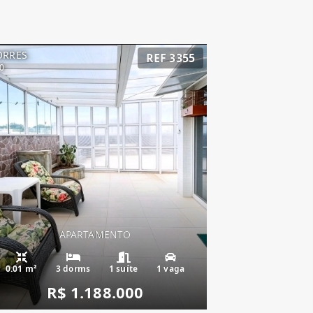
ORRES
REF 3355
0
APARTAMENTO
0.01 m²
3 dorms
1 suíte
1 vaga
R$ 1.188.000