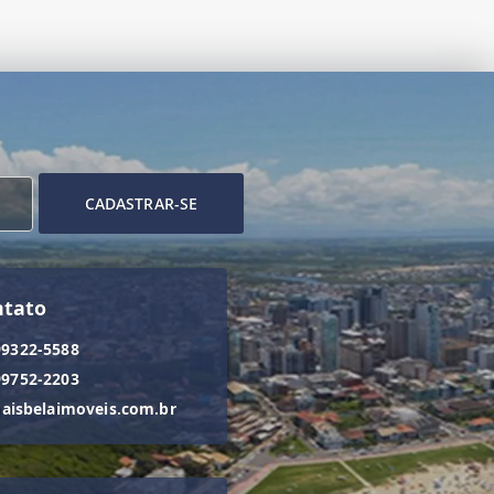
CADASTRAR-SE
ntato
99322-5588
99752-2203
isbelaimoveis.com.br