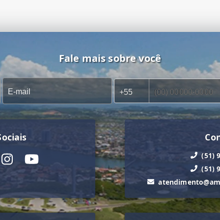
Fale mais sobre você
ociais
Co
(51) 
(51) 
atendimento@ama