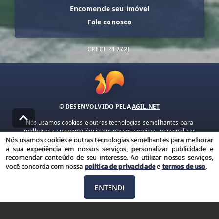
Encomende seu imóvel
Fale conosco
CRECI
24.772J
© DESENVOLVIDO PELA
AGIL.NET
Nós usamos cookies e outras tecnologias semelhantes para
melhorar a sua experiência em nossos serviços, personalizar
publicidade e recomendar conteúdo de seu interesse. Ao utilizar
Nós usamos cookies e outras tecnologias semelhantes para melhorar
nossos serviços, você concorda com nossa política de privacidade e
a sua experiência em nossos serviços, personalizar publicidade e
termos de uso.
recomendar conteúdo de seu interesse. Ao utilizar nossos serviços,
você concorda com nossa
política de privacidade
e
termos de uso
.
Política de Privacidade
Termos de uso
ENTENDI