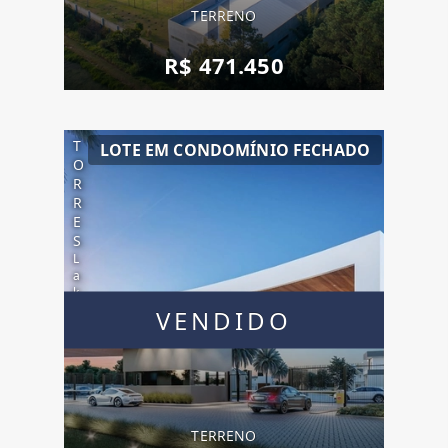
ín
TERRENO
io
R
R$ 471.450
e
s
o
rt
T
LOTE EM CONDOMÍNIO FECHADO
O
R
R
E
S
L
a
k
e
VENDIDO
C
o
n
d
o
m
ín
TERRENO
io