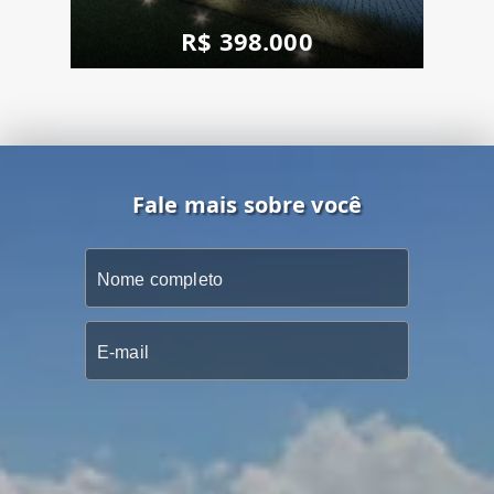
R
R$ 398.000
e
s
o
rt
Fale mais sobre você