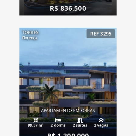
R$ 836.500
TORRES
REF 3295
Florença
APARTAMENTO EM OBRAS
99.57 m²
2 dorms
2 suítes
2 vagas
R$ 1.200.000