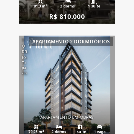
81.3 m²
2 dorms
1 suíte
R$ 810.000
T
APARTAMENTO 2 DORMITÓRIOS
O
RR
ES
To
pá
zio
APARTAMENTO EM OBRAS
70.25 m²
2 dorms
1 suíte
1 vaga