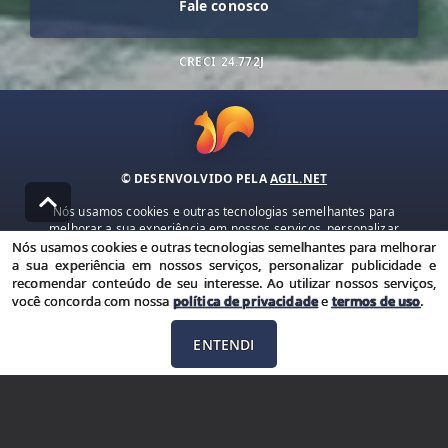
Fale conosco
CRECI
24.772J
© DESENVOLVIDO PELA
AGIL.NET
Nós usamos cookies e outras tecnologias semelhantes para
melhorar a sua experiência em nossos serviços, personalizar
publicidade e recomendar conteúdo de seu interesse. Ao utilizar
Nós usamos cookies e outras tecnologias semelhantes para melhorar
nossos serviços, você concorda com nossa política de privacidade e
a sua experiência em nossos serviços, personalizar publicidade e
termos de uso.
recomendar conteúdo de seu interesse. Ao utilizar nossos serviços,
você concorda com nossa
política de privacidade
e
termos de uso
.
Política de Privacidade
Termos de uso
ENTENDI