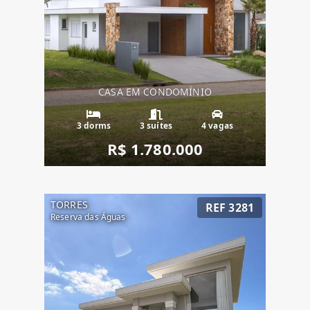
CASA EM CONDOMÍNIO
3 dorms
3 suítes
4 vagas
R$ 1.780.000
TORRES
REF 3281
Reserva das Águas