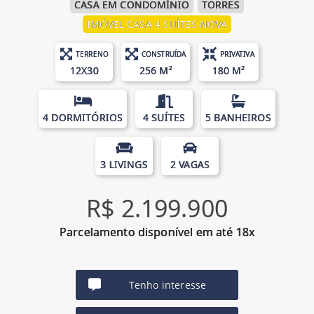
CASA EM CONDOMÍNIO
TORRES
IMÓVEL CASA 4 SUÍTES NOVA
TERRENO
CONSTRUÍDA
PRIVATIVA
12X30
256 M²
180 M²
4 DORMITÓRIOS
4 SUÍTES
5 BANHEIROS
3 LIVINGS
2 VAGAS
R$ 2.199.900
Parcelamento disponível em até 18x
Tenho interesse