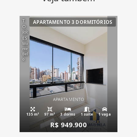
T
APARTAMENTO 3 DORMITÓRIOS
O
RR
ES
Mo
nte
Bel
o
APARTAMENTO
135 m²
97 m²
3 dorms
1 suíte
1 vaga
R$ 949.900