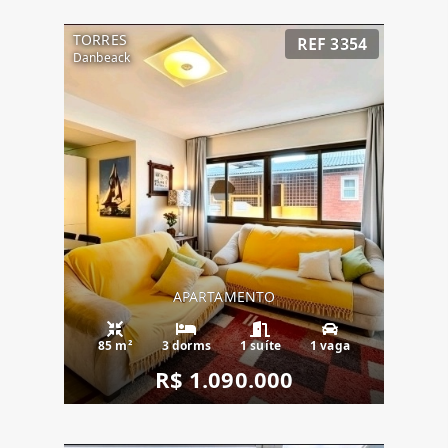
TORRES
REF 3354
Danbeack
APARTAMENTO
85 m²
3 dorms
1 suíte
1 vaga
R$ 1.090.000