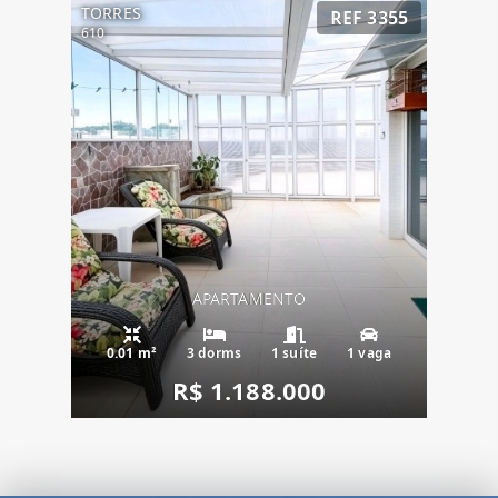
TORRES
REF 3355
610
APARTAMENTO
0.01 m²
3 dorms
1 suíte
1 vaga
R$ 1.188.000