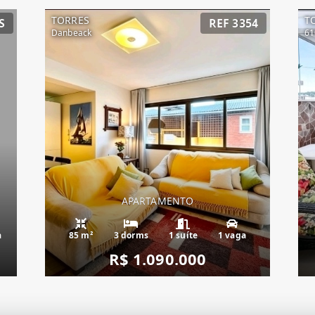
TORRES
T
S
REF 3354
Danbeack
61
APARTAMENTO
a
85 m²
3 dorms
1 suíte
1 vaga
R$ 1.090.000