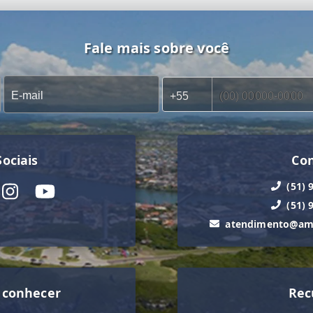
Fale mais sobre você
ociais
Co
(51) 
(51) 
atendimento@ama
 conhecer
Rec