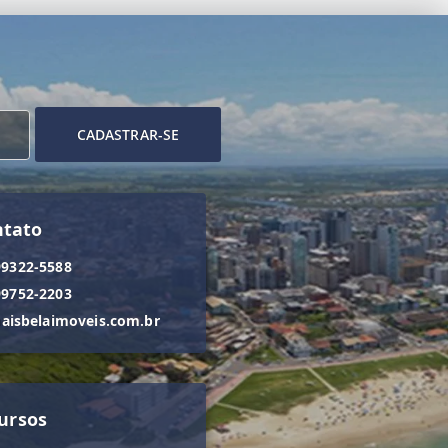
CADASTRAR-SE
ntato
99322-5588
99752-2203
isbelaimoveis.com.br
ursos