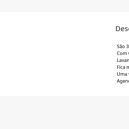
Des
São 3
Com v
Lavan
Fica 
Uma 