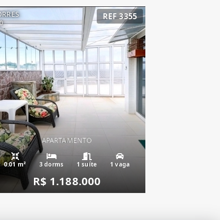
ORRES
REF 3355
0
APARTAMENTO
0.01 m²
3 dorms
1 suíte
1 vaga
R$ 1.188.000