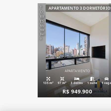
T
APARTAMENTO 3 DORMITÓRIO
O
RR
ES
Mo
nte
Bel
o
APARTAMENTO
135 m²
97 m²
3 dorms
1 suíte
1 vag
R$ 949.900