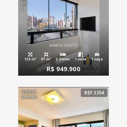
Bel
o
APARTAMENTO
135 m²
97 m²
3 dorms
1 suíte
1 vaga
R$ 949.900
TORRES
REF 3354
Danbeack