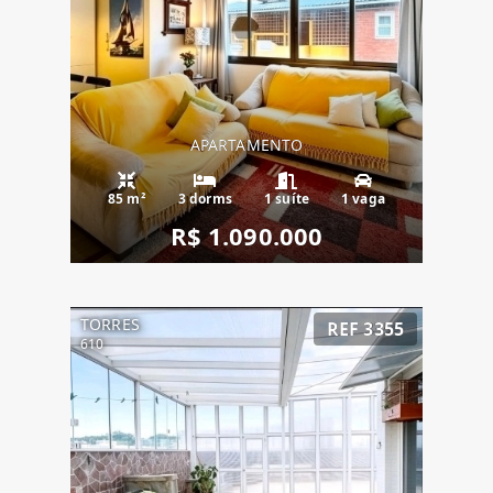
APARTAMENTO
85 m²
3 dorms
1 suíte
1 vaga
R$ 1.090.000
TORRES
REF 3355
610