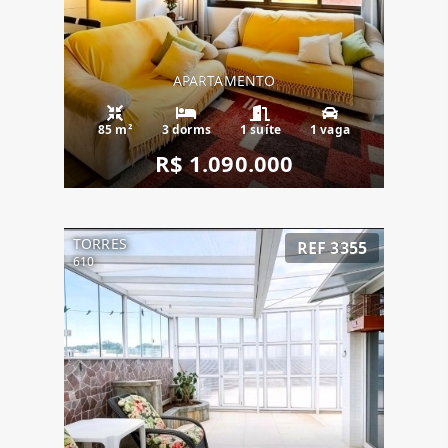
APARTAMENTO
85 m²
3 dorms
1 suíte
1 vaga
R$ 1.090.000
TORRES
REF 3355
610