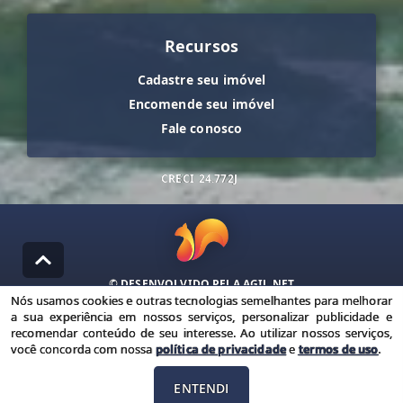
Recursos
Cadastre seu imóvel
Encomende seu imóvel
Fale conosco
CRECI
24.772J
© DESENVOLVIDO PELA
AGIL.NET
Nós usamos cookies e outras tecnologias semelhantes para melhorar
Nós usamos cookies e outras tecnologias semelhantes para
a sua experiência em nossos serviços, personalizar publicidade e
melhorar a sua experiência em nossos serviços, personalizar
recomendar conteúdo de seu interesse. Ao utilizar nossos serviços,
publicidade e recomendar conteúdo de seu interesse. Ao utilizar
você concorda com nossa
política de privacidade
e
termos de uso
.
nossos serviços, você concorda com nossa política de privacidade e
termos de uso.
ENTENDI
Política de Privacidade
Termos de uso