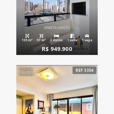
APARTAMENTO
135 m²
97 m²
3 dorms
1 suíte
1 vaga
R$ 949.900
TORRES
REF 3354
Danbeack