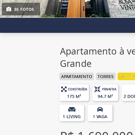
36 FOTOS
Apartamento à ve
Grande
APARTAMENTO
TORRES
IMÓVEL
CONSTRUÍDA
PRIVATIVA
175 M²
94.7 M²
2 DO
1 LIVING
1 VAGA