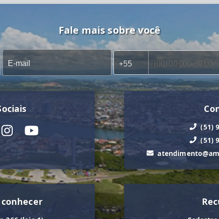
Fale mais sobre você
ociais
Co
(51) 
(51) 
atendimento@ama
 conhecer
Rec