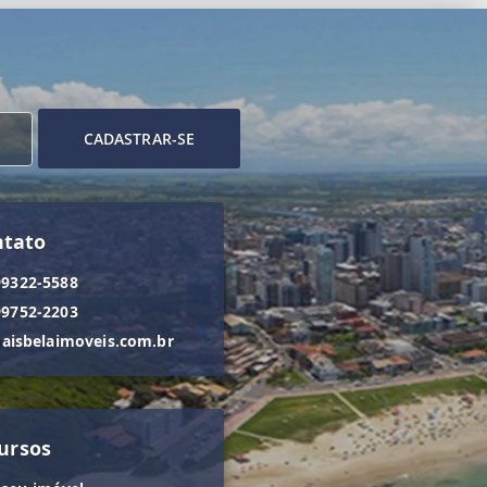
CADASTRAR-SE
ntato
99322-5588
99752-2203
isbelaimoveis.com.br
ursos