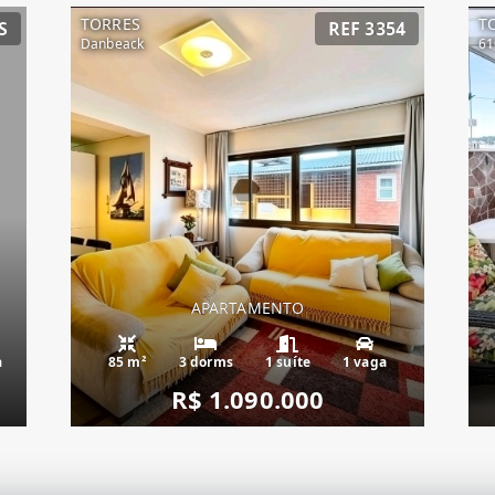
TORRES
T
S
REF 3354
Danbeack
61
APARTAMENTO
a
85 m²
3 dorms
1 suíte
1 vaga
R$ 1.090.000