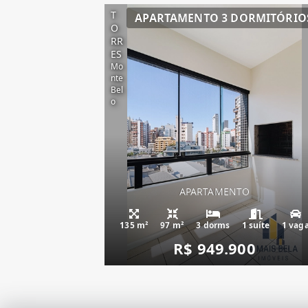
T
APARTAMENTO 3 DORMITÓRIO
O
RR
ES
Mo
nte
Bel
o
APARTAMENTO
135 m²
97 m²
3 dorms
1 suíte
1 vag
R$ 949.900