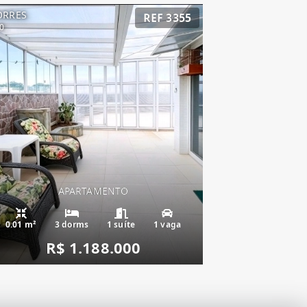
ORRES
REF 3355
0
APARTAMENTO
0.01 m²
3 dorms
1 suíte
1 vaga
R$ 1.188.000