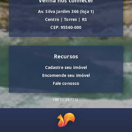
Venha nos conhecer
Av. Silva Jardim 366 (loja 1)
Centro
|
Torres
|
RS
CEP: 95560-000
Recursos
Cadastre seu imóvel
Encomende seu imóvel
Fale conosco
CRECI
24.772J