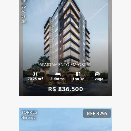
RR
ES
To
pá
zio
APARTAMENTO EM OBRAS
70.25 m²
2 dorms
1 suíte
1 vaga
R$ 836.500
TORRES
REF 3295
Florença