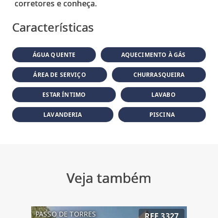
Características
ÁGUA QUENTE
AQUECIMENTO À GÁS
ÁREA DE SERVIÇO
CHURRASQUEIRA
ESTAR ÍNTIMO
LAVABO
LAVANDERIA
PISCINA
Veja também
PASSO DE TORRES
REF 3327