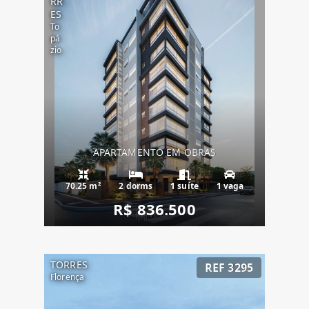
RR
ES
To
pá
zio
APARTAMENTO EM OBRAS
70.25 m²
2 dorms
1 suíte
1 vaga
R$ 836.500
TORRES
REF 3295
Florença