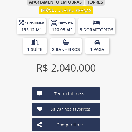
APARTAMENTO EM OBRAS
TORRES
IMÓVEL QUATRO PRAÇAS
CONSTRUÍDA
PRIVATIVA
195.12 M²
120.03 M²
3 DORMITÓRIOS
1 SUÍTE
2 BANHEIROS
1 VAGA
R$ 2.040.000
Tenho interesse
Salvar nos favoritos
Compartilhar