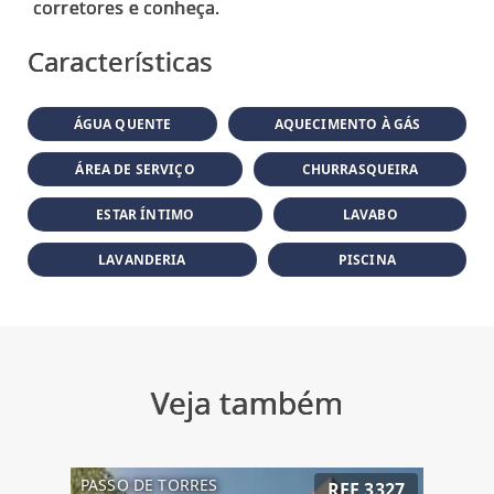
Características
ÁGUA QUENTE
AQUECIMENTO À GÁS
ÁREA DE SERVIÇO
CHURRASQUEIRA
ESTAR ÍNTIMO
LAVABO
LAVANDERIA
PISCINA
Veja também
PASSO DE TORRES
REF 3327