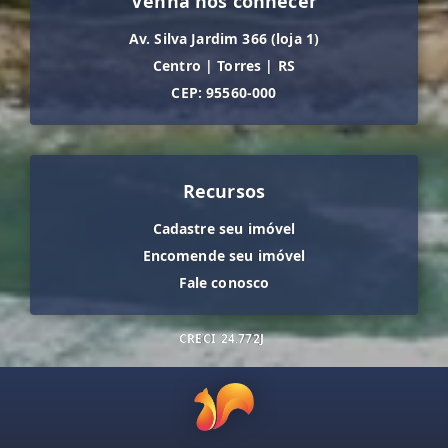
Venha nos conhecer
Av. Silva Jardim 366 (loja 1)
Centro
|
Torres
|
RS
CEP: 95560-000
Recursos
Cadastre seu imóvel
Encomende seu imóvel
Fale conosco
CRECI
24.772J