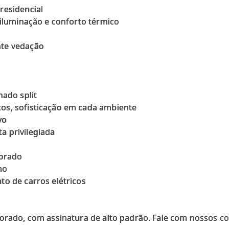
residencial
 iluminação e conforto térmico
nte vedação
nado split
os, sofisticação em cada ambiente
vo
a privilegiada
corado
ho
to de carros elétricos