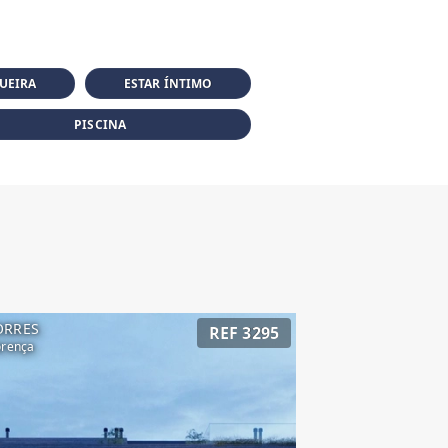
UEIRA
ESTAR ÍNTIMO
PISCINA
ORRES
REF 3295
orença