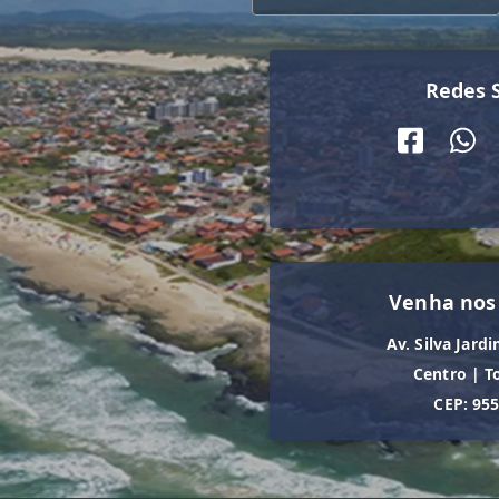
Redes S
Venha nos
Av. Silva Jardi
Centro
|
T
CEP: 95