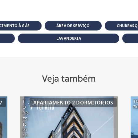
CIMENTO À GÁS
ÁREA DE SERVIÇO
CHURRASQ
LAVANDERIA
Veja também
T
T
7
APARTAMENTO 2 DORMITÓRIOS
O
Fl
RR
ES
To
pá
zio