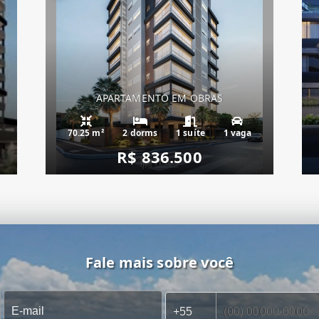
APARTAMENTO EM OBRAS
70.25 m²
2 dorms
1 suíte
1 vaga
R$ 836.500
Fale mais sobre você