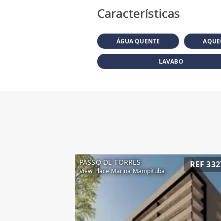
Características
ÁGUA QUENTE
AQUE
LAVABO
PASSO DE TORRES
REF 332
View Place Marina Mampituba