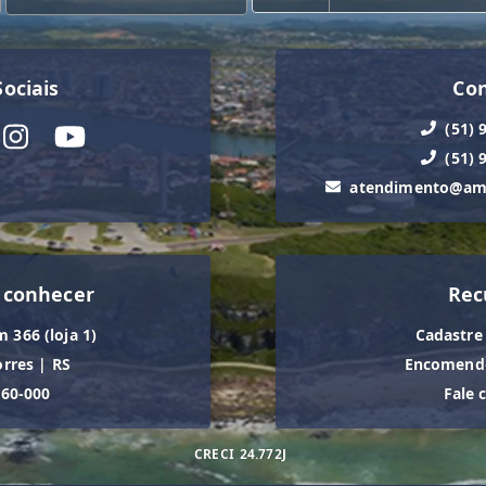
ociais
Co
(51) 
(51) 
atendimento@ama
 conhecer
Rec
m 366 (loja 1)
Cadastre
orres
|
RS
Encomende
560-000
Fale 
CRECI
24.772J