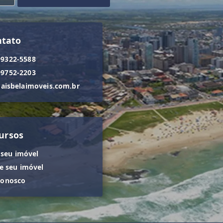
ntato
99322-5588
99752-2203
isbelaimoveis.com.br
ursos
 seu imóvel
 seu imóvel
conosco