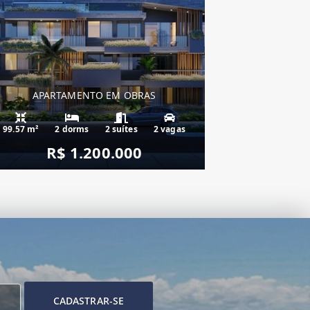
APARTAMENTO EM OBRAS
99.57 m²
2 dorms
2 suítes
2 vagas
R$ 1.200.000
CADASTRAR-SE