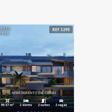
ORRES
REF 3295
orença
APARTAMENTO EM OBRAS
99.57 m²
2 dorms
2 suítes
2 vagas