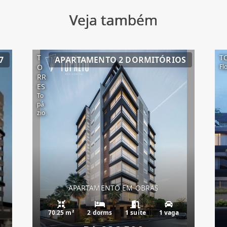
Veja também
T
T
7
APARTAMENTO 2 DORMITÓRIOS
O
Fl
RR
ES
To
pá
zio
APARTAMENTO EM OBRAS
70.25 m²
2 dorms
1 suíte
1 vaga