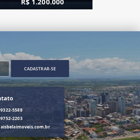
R$ 1.200.000
CADASTRAR-SE
ntato
99322-5588
99752-2203
isbelaimoveis.com.br