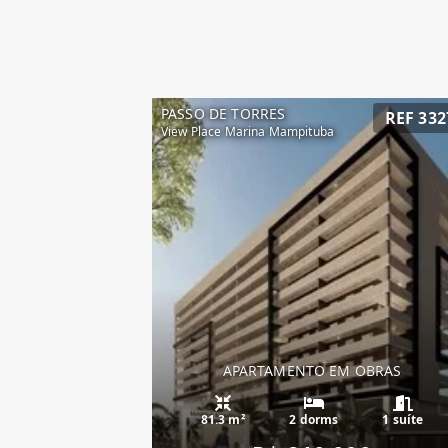
PASSO DE TORRES
REF 332
View Place Marina Mampituba
APARTAMENTO EM OBRAS
81.3 m²
2 dorms
1 suíte