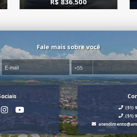
R$ 836.500
Fale mais sobre você
ociais
Co
(51) 
(51) 
atendimento@ama