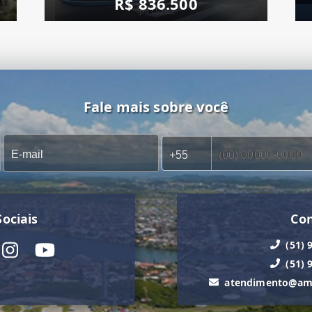
R$ 836.500
Fale mais sobre você
ociais
Co
(51) 
(51) 
atendimento@ama