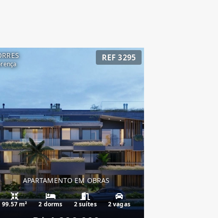
ORRES
REF 3295
orença
APARTAMENTO EM OBRAS
99.57 m²
2 dorms
2 suítes
2 vagas