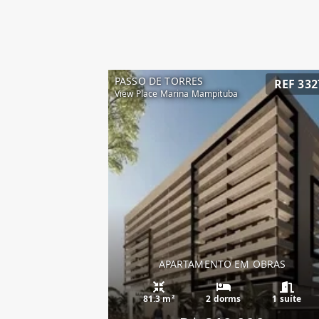
PASSO DE TORRES
REF 332
View Place Marina Mampituba
APARTAMENTO EM OBRAS
81.3 m²
2 dorms
1 suíte