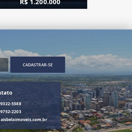
R$ 1.200.000
CADASTRAR-SE
ntato
99322-5588
99752-2203
isbelaimoveis.com.br