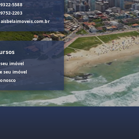
99322-5588
99752-2203
isbelaimoveis.com.br
ursos
 seu imóvel
 seu imóvel
conosco