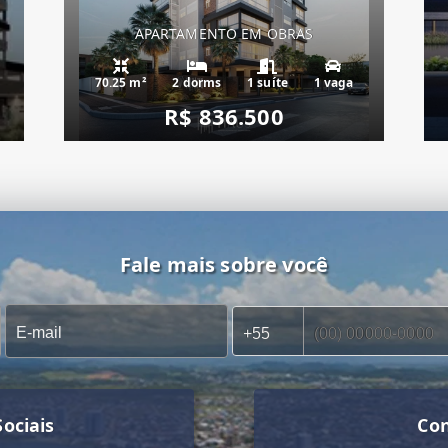
APARTAMENTO EM OBRAS
70.25 m²
2 dorms
1 suíte
1 vaga
R$ 836.500
Fale mais sobre você
ociais
Co