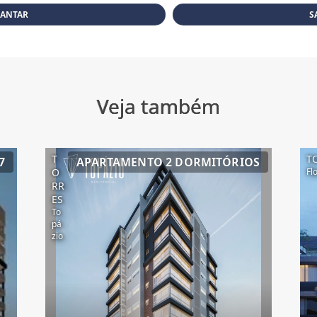
JANTAR
S
Veja também
T
T
7
APARTAMENTO 2 DORMITÓRIOS
O
Fl
RR
ES
To
pá
zio