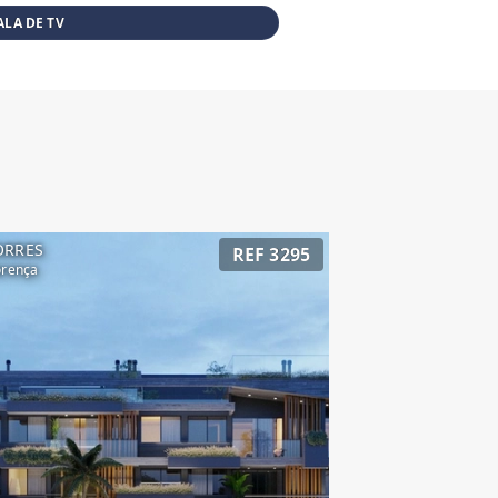
ALA DE TV
ORRES
REF 3295
orença