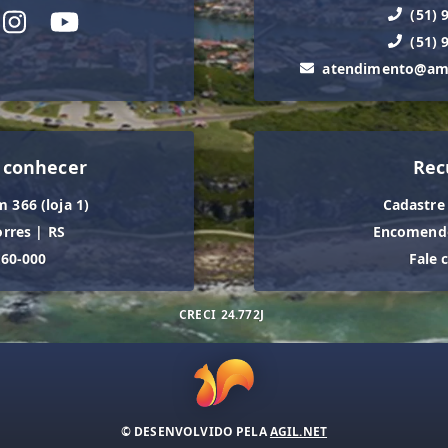
(51) 
(51) 
atendimento@ama
 conhecer
Rec
m 366 (loja 1)
Cadastre
orres
|
RS
Encomende
560-000
Fale 
CRECI
24.772J
© DESENVOLVIDO PELA
AGIL.NET