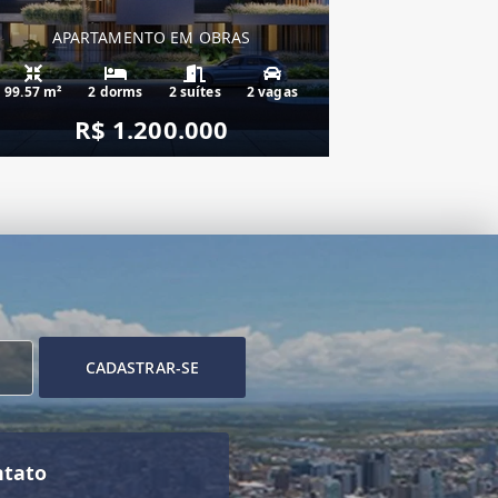
APARTAMENTO EM OBRAS
99.57 m²
2 dorms
2 suítes
2 vagas
R$ 1.200.000
CADASTRAR-SE
ntato