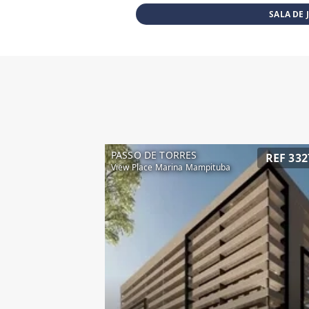
SALA DE 
PASSO DE TORRES
REF 332
View Place Marina Mampituba