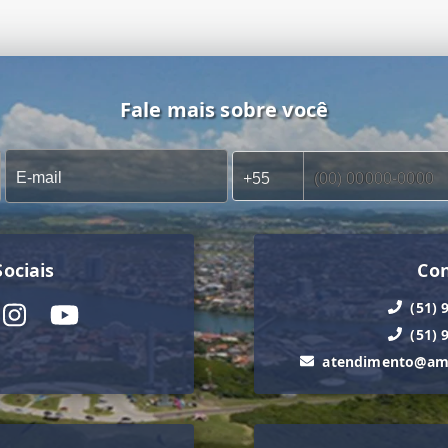
Fale mais sobre você
ociais
Co
(51) 
(51) 
atendimento@ama