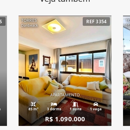
TORRES
T
S
REF 3354
Danbeack
61
APARTAMENTO
a
85 m²
3 dorms
1 suíte
1 vaga
R$ 1.090.000