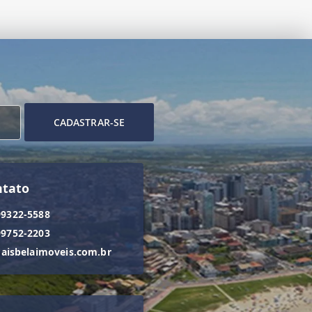
CADASTRAR-SE
ntato
99322-5588
99752-2203
isbelaimoveis.com.br