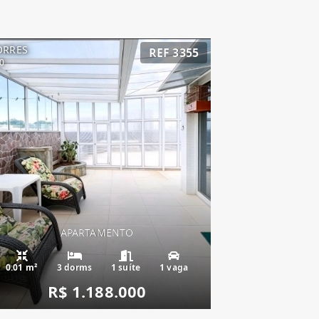
ORRES
REF 3355
0
APARTAMENTO
0.01 m²
3 dorms
1 suíte
1 vaga
R$ 1.188.000