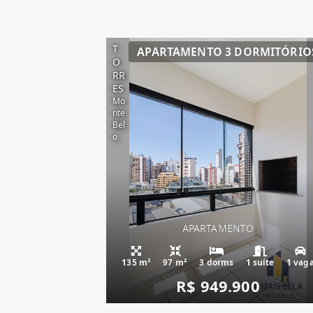
T
APARTAMENTO 3 DORMITÓRIO
O
RR
ES
Mo
nte
Bel
o
APARTAMENTO
135 m²
97 m²
3 dorms
1 suíte
1 vag
R$ 949.900